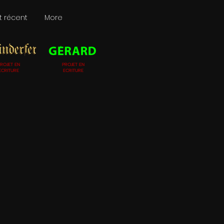
t récent
More
ROJET EN
PROJET EN
ECRITURE
ECRITURE