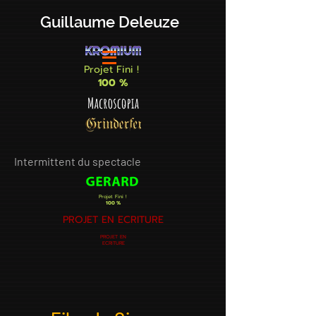
Guillaume Deleuze
Projet Fini !
100 %
Intermittent du spectacle
Projet Fini !
100 %
PROJET EN ECRITURE
PROJET EN
ECRITURE